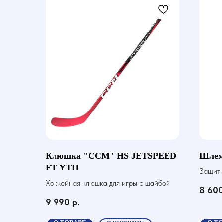
Клюшка "CCM" HS JETSPEED
Шлем
FT YTH
Защитн
Хоккейная клюшка для игры с шайбой
шайбо
8 60
9 990
р.