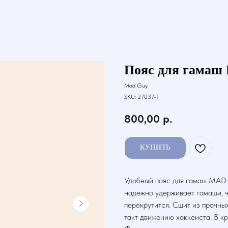
Пояс для гамаш
Mad Guy
SKU:
27037-1
800,00
р.
КУПИТЬ
Удобный пояс для гамаш MAD 
надежно удерживает гамаши, ч
перекрутится. Сшит из прочны
такт движению хоккеиста. В к