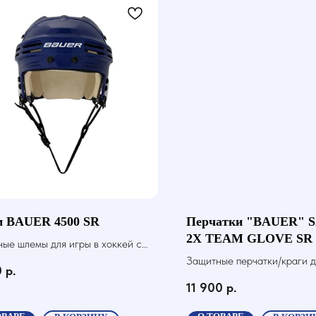
 BAUER 4500 SR
Перчатки "BAUER" 
2X TEAM GLOVE SR
ые шлемы для игры в хоккей с
й
Защитные перчатки/краги д
0
р.
хоккей с шайбой
11 900
р.