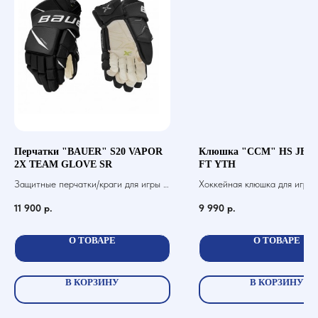
Перчатки "BAUER" S20 VAPOR
Клюшка "CCM" HS JET
2X TEAM GLOVE SR
FT YTH
Защитные перчатки/краги для игры в
Хоккейная клюшка для игры 
хоккей с шайбой
шайбой
11 900
р.
9 990
р.
О ТОВАРЕ
О ТОВАРЕ
В КОРЗИНУ
В КОРЗИНУ