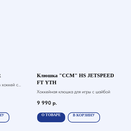
R
Клюшка "CCM" HS JETSPEED
FT YTH
 хоккей с
Хоккейная клюшка для игры с шайбой
9 990
р.
О ТОВАРЕ
НУ
В КОРЗИНУ