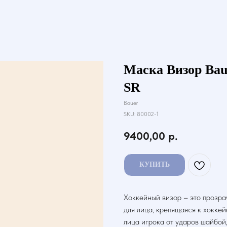
Маска Визор B
SR
Bauer
SKU:
80002-1
9400,00
р.
КУПИТЬ
Хоккейный визор – это прозра
для лица, крепящаяся к хокке
лица игрока от ударов шайбой,