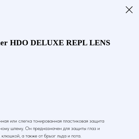
auer HDO DELUXE REPL LENS
чная или слегка тонированная пластиковая защита
йному шлему. Он предназначен для защиты глаз и
 клюшкой, а также от брызг льда и пота.