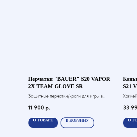
Перчатки "BAUER" S20 VAPOR
Конь
2X TEAM GLOVE SR
S21 
Защитные перчатки/краги для игры в
Хоккей
хоккей с шайбой
11 900
р.
33 9
О ТОВАРЕ
О Т
В КОРЗИНУ