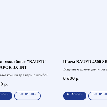
ки хоккейные "BAUER"
Шлем BAUER 4500 S
VAPOR 3X INT
Защитные шлемы для игры в
ные коньки для игры с шайбой
шайбой
8 600
р.
90
р.
ОВАРЕ
О ТОВАРЕ
В КОРЗИНУ
В КОРЗИ