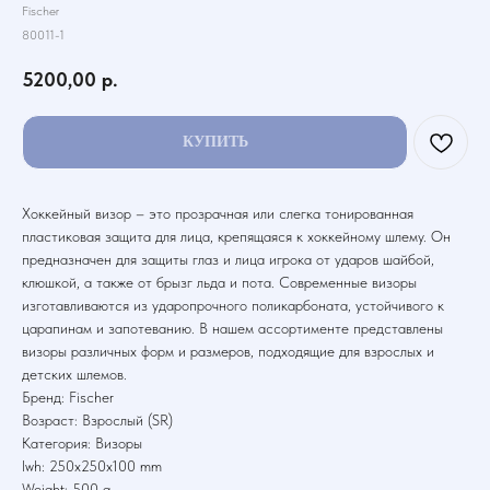
Fischer
80011-1
5200,00
р.
КУПИТЬ
Хоккейный визор – это прозрачная или слегка тонированная
пластиковая защита для лица, крепящаяся к хоккейному шлему. Он
предназначен для защиты глаз и лица игрока от ударов шайбой,
клюшкой, а также от брызг льда и пота. Современные визоры
изготавливаются из ударопрочного поликарбоната, устойчивого к
царапинам и запотеванию. В нашем ассортименте представлены
визоры различных форм и размеров, подходящие для взрослых и
детских шлемов.
Бренд: Fischer
Возраст: Взрослый (SR)
Категория: Визоры
lwh: 250x250x100 mm
Weight: 500 g