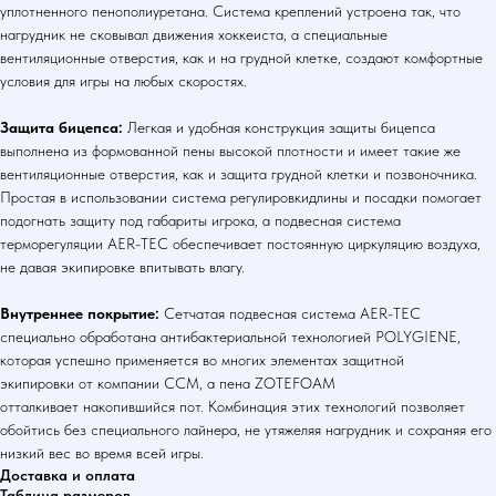
уплотненного пенополиуретана. Система креплений устроена так, что
нагрудник не сковывал движения хоккеиста, а специальные
вентиляционные отверстия, как и на грудной клетке, создают комфортные
условия для игры на любых скоростях.
Защита бицепса:
Легкая и удобная конструкция защиты бицепса
выполнена из формованной пены высокой плотности и имеет такие же
вентиляционные отверстия, как и защита грудной клетки и позвоночника.
Простая в использовании система регулировкидлины и посадки помогает
подогнать защиту под габариты игрока, а подвесная система
терморегуляции AER-TEC обеспечивает постоянную циркуляцию воздуха,
не давая экипировке впитывать влагу.
Внутреннее покрытие:
Сетчатая подвесная система AER-TEC
специально обработана антибактериальной технологией POLYGIENE,
которая успешно применяется во многих элементах защитной
экипировки от компании CCM, а пена ZOTEFOAM
отталкивает накопившийся пот. Комбинация этих технологий позволяет
обойтись без специального лайнера, не утяжеляя нагрудник и сохраняя его
низкий вес во время всей игры.
Доставка и оплата
Таблица размеров