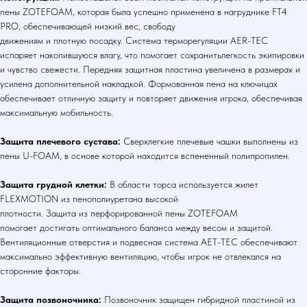
пены ZOTEFOAM, которая была успешно применена в нагруднике FT4
PRO, обеспечивающей низкий вес, свободу
движениям и плотную посадку. Система терморегуляции AER-TEC
испаряет накопившуюся влагу, что помогает сохранитьлегкость экипировки
и чувство свежести. Передняя защитная пластина увеличена в размерах и
усилена дополнительной накладкой. Формованная пена на ключицах
обеспечивает отличную защиту и повторяет движения игрока, обеспечивая
максимальную мобильность.
Защита плечевого сустава:
Сверхлегкие плечевые чашки выполнены из
пены U-FOAM, в основе которой находится вспененный полипропилен.
Защита грудной клетки:
В области торса используется жилет
FLEXMOTION из пенополиуретана высокой
плотности. Защита из перфорированной пены ZOTEFOAM
помогает достигать оптимального баланса между весом и защитой.
Вентиляционные отверстия и подвесная система AET-TEC обеспечивают
максимально эффективную вентиляцию, чтобы игрок не отвлекался на
сторонние факторы.
Защита позвоночника:
Позвоночник защищен гибридной пластиной из