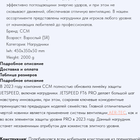
эффективно поглощающими энергию ударов, и при этом не
сковывают движений, обеспечивая отличную вентиляцию. В нашем
ассортименте представлены нагрудники для игроков любого уровня:
от начинающих любителей до профессионалов.
Бренд: CCM
Возраст: Взрослый (SR)
Категория: Нагрудники
lwh: 450x350x50 mm
Weight: 2000 g
Подробное описание
Доставка и оплата
Таблица размеров
Подробное описание
В 2023 году компания CCM полностью обновила линейку защиты
JETSPEED, включая нагрудники. JETSPEED FT6 PRO делает большой шаг
навстречу инновациям, при этом, сохраняя ключевые конкурентные
преимущества предыдущих моделей семейства. Главной отличительной
чертой новинки является применение системы вентиляции
AER-TEC
, как и
во всех элементах защиты уровня PRO в 2023 году. Данный нагрудник
станет незаменимым атрибутом для хоккеистов элитного уровня.
Конструкция:
Полюбившаяся всем мобильная конструкция из премиальной