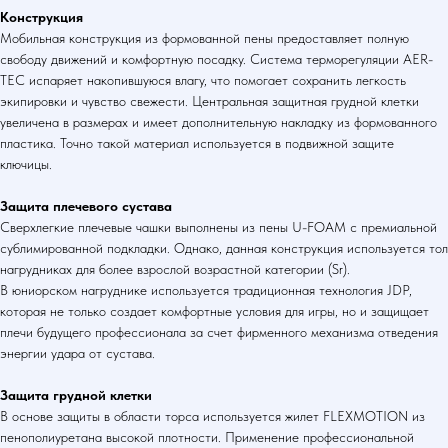
Конструкция
Мобильная конструкция из формованной пены предоставляет полную
свободу движений и комфортную посадку. Система терморегуляции AER-
TEC испаряет накопившуюся влагу, что помогает сохранить легкость
экипировки и чувство свежести. Центральная защитная грудной клетки
увеличена в размерах и имеет дополнительную накладку из формованного
пластика. Точно такой материал используется в подвижной защите
ключицы.
Защита плечевого сустава
Сверхлегкие плечевые чашки выполнены из пены U-FOAM с премиальной
сублимированной подкладки. Однако, данная конструкция используется тол
нагрудниках для более взрослой возрастной категории (Sr).
В юниорском нагруднике используется традиционная технология JDP,
которая не только создает комфортные условия для игры, но и защищает
плечи будущего профессионала за счет фирменного механизма отведения
энергии удара от сустава.
Защита грудной клетки
В основе защиты в области торса используется жилет FLEXMOTION из
пенополиуретана высокой плотности. Применение профессиональной