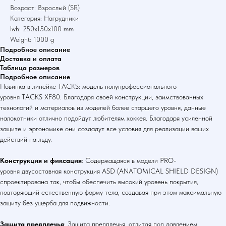
Возраст: Взрослый (SR)
Категория: Нагрудники
lwh: 250x150x100 mm
Weight: 1000 g
Подробное описание
Доставка и оплата
Таблица размеров
Подробное описание
Новинка в линейке TACKS: модель полупрофессионального
уровня TACKS XF80. Благодаря своей конструкции, заимствованных
технологий и материалов из моделей более старшего уровня, данные
налокотники отлично подойдут любителям хоккея. Благодаря усиленной
защите и эргономике они создадут все условия для реализации ваших
действий на льду.
Конструкция и фиксация
: Содержащаяся в модели PRO-
уровня двусоставная конструкция ASD (ANATOMICAL SHIELD DESIGN)
спроектирована так, чтобы обеспечить высокий уровень покрытия,
повторяющий естественную форму тела, создавая при этом максимальную
защиту без ущерба для подвижности.
Защита предплечья
: Защита предплечья, отлитая под давлением,