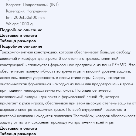
Возраст: Подростковый (INT)
Категория: Нагрудники
lwh: 200x150x100 mm
Weight: 1000 g
Подробное описание
Доставка и оплата
Таблица размеров
Подробное описание
Трехкомпонентная конструкцию, которая обеспечивает большую свободу
движений и комфорт для игрока. В сочетании с трехкомпонентной
конструкцией используется формованное предплечье из пены PE+MD. Это
обеспечивает полную гибкость во время игры и высокий уровень защиты,
давая вам полную уверенность в своем стиле игры. Сверху находится
анатомическая формованная накладка из пены для предотвращения травм
при падении непосредственно на локоть. На бицепсе имеется
независимый вкладыш для локтя с формованной пеной PE, которая
прилегает к руке игрока, обеспечивая при этом высокую степень защиты от
широкого спектра возможных травм. По всей внутренней поверхности
локтевой накладки находится подкладка ThermoMax, которая обеспечивает
защиту от пота и сохраняет прохладу на протяжении всей игры.
Доставка и оплата
Таблица размеров