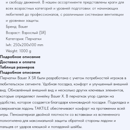
и свободу движений. В нашем ассортименте представлены краги для
всех возрастных категорий и уровней подготовки: от начинающих
любителей до профессионалов, с различными системами вентиляции
и уровнями защиты.
Бренд: Bauer
Возраст: Взрослый (SR)
Категория: Перчатки
lwh: 250x200x100 mm
Weight: 1000 g
Подробное описание
Доставка и оплата
Таблица размеров
Подробное описание
Перчатки Bauer X SR были разработана с учетом потребностей игроков в
любительском сегменте. Удобная посадка, комфорт и улучшенный внешний
вид. Обновлённый внешний вид и несколько других ключевых элементов,
которые определяют линейку Bauer X. В перчатках упор сделан на
удобство, которое создается благодаря клиновидной посадке. Подкладка и
сверхмягкая ладонь TAKTILE обеспечивают комфорт на протяжении всей
игры. Пеноматериал двойной плотности со вставками из вспененного
полиэтилена для максимальной защиты обратной стороны ладони и
пальцев от ударов клюшкой и попаданий шайбы.