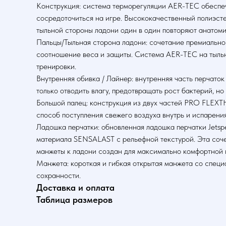
Конструкция: система терморегуляции AER-TEC обеспеч
сосредоточиться на игре. Высококачественный полиэсте
тыльной стороны ладони один в один повторяют анатоми
Пальцы/Тыльная сторона ладони: сочетание премиально
соотношение веса и защиты. Система AER-TEC на тыльно
тренировки.
Внутренняя обивка / Лайнер: внутренняя часть перчато
только отводить влагу, предотвращать рост бактерий, н
Большой палец: конструкция из двух частей PRO FLEXT
способ поступления свежего воздуха внутрь и испарени
Ладошка перчатки: обновленная ладошка перчатки Jets
материала SENSALAST с рельефной текстурой. Эта соче
манжеты к ладони создан для максимально комфортной 
Манжета: короткая и гибкая открытая манжета со спец
сохранности.
Доставка и оплата
Таблица размеров