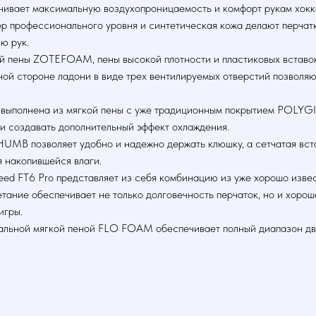
ивает максимальную воздухопроницаемость и комфорт рукам хокке
р профессионального уровня и синтетическая кожа делают перчатк
ю рук.
й пены ZOTEFOAM, пены высокой плотности и пластиковых вставок
й стороне ладони в виде трех вентилируемых отверстий позволяют
к выполнена из мягкой пены с уже традиционным покрытием POLYGI
о и создавать дополнительный эффект охлаждения.
HUMB позволяет удобно и надежно держать клюшку, а сетчатая вст
я накопившейся влаги.
peed FT6 Pro представляет из себя комбинацию из уже хорошо из
тание обеспечивает не только долговечность перчаток, но и хоро
игры.
иальной мягкой пеной FLO FOAM обеспечивает полный диапазон дви