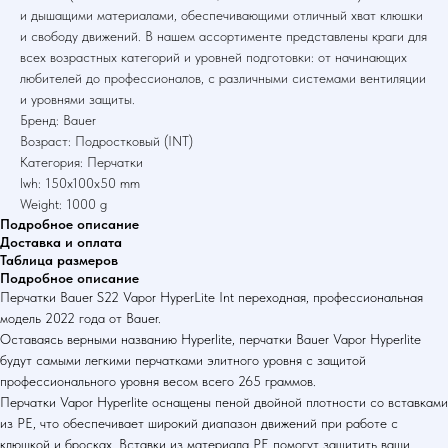
и дышащими материалами, обеспечивающими отличный хват клюшки
и свободу движений. В нашем ассортименте представлены краги для
всех возрастных категорий и уровней подготовки: от начинающих
любителей до профессионалов, с различными системами вентиляции
и уровнями защиты.
Бренд: Bauer
Возраст: Подростковый (INT)
Категория: Перчатки
lwh: 150x100x50 mm
Weight: 1000 g
Подробное описание
Доставка и оплата
Таблица размеров
Подробное описание
Перчатки Bauer S22 Vapor HyperLite Int переходная, профессиональная
модель 2022 года от Bauer.
Оставаясь верными названию Hyperlite, перчатки Bauer Vapor Hyperlite
будут самыми легкими перчатками элитного уровня с защитой
профессионального уровня весом всего 265 граммов.
Перчатки Vapor Hyperlite оснащены пеной двойной плотности со вставками
из PE, что обеспечивает широкий диапазон движений при работе с
клюшкой и бросках. Вставки из материала PE помогут защитить ваши