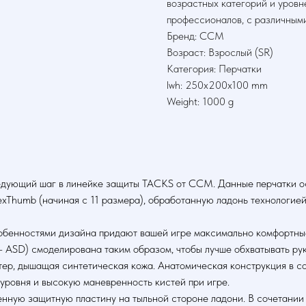
возрастных категорий и уровн
профессионалов, с различным
Бренд: CCM
Возраст: Взрослый (SR)
Категория: Перчатки
lwh: 250x200x100 mm
Weight: 1000 g
едующий шаг в линейке защиты TACKS от CCM. Данные перчатки ос
Thumb (начиная с 11 размера), обработанную ладонь технологией P
собенностями дизайна придают вашей игре максимально комфортн
D) смоделирована таким образом, чтобы лучше обхватывать руку
ер, дышащая синтетическая кожа. Анатомическая конструкция в с
уровня и высокую маневренность кистей при игре.
енную защитную пластину на тыльной стороне ладони. В сочетани