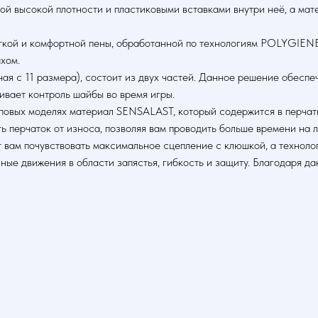
ой высокой плотности и пластиковыми вставками внутри неё, а м
ягкой и комфортной пены, обработанной по технологиям POLYGIEN
хом.
с 11 размера), состоит из двух частей. Данное решение обеспеч
ивает контроль шайбы во время игры.
повых моделях материал SENSALAST, который содержится в перчат
 перчаток от износа, позволяя вам проводить больше времени на 
т вам почувствовать максимальное сцепление с клюшкой, а технол
 движения в области запястья, гибкость и защиту. Благодаря да