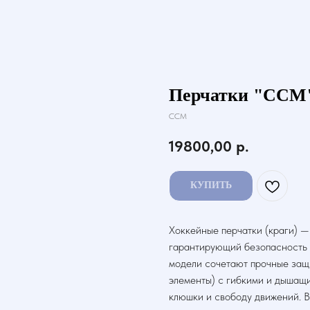
Перчатки "CCM
CCM
19800,00
р.
КУПИТЬ
Хоккейные перчатки (краги) —
гарантирующий безопасность р
модели сочетают прочные защи
элементы) с гибкими и дышащ
клюшки и свободу движений. В