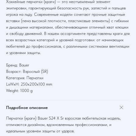
Хоккейные перчатки (краги) — это неотъемлемый элемент
экипировки, гарантирующий безопасность рук, запястий и пальцев
игрока на льду. Современные модели сочетают прочные защитные
вставки (пена высокой плотности, пластиковые элементы) с гибкими
и дышащими материалами, обеспечивающими отличный хват клюшки
и свободу движений. В нашем ассортименте представлены краги для
всех возрастных категорий и уровней подготовки: от начинающих
любителей до профессионалов, с различными системами вентиляции
и уровнями защиты.
Бренд: Bauer
Возраст: Взрослый (SR)
Категория: Перчатки
LxWxH: 250x200x100 mm
Weight: 1000 g
Подробное описание
Перчатки (краги) Bauer S24 X Sr взрослая любительская модель,
отличаются дизайном, вдохновленным профессионалами, и
идеальным уровнем защиты от ударов.