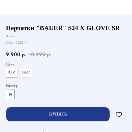
Перчатки "BAUER" S24 X GLOVE SR
Bauer
SKU:
40028-1
9 900
р.
10 990
р.
Цвет
BLK
NAV
Размер
14
КУПИТЬ