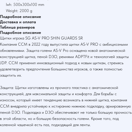
lwh: 500x300x100 mm
Weight: 2000 g
Подробное описание
Доставка и оплата
Таблица размеров
Подробное описание
Щитки игрока SG AS-V PRO SHIN GUARDS SR
Компания CCM в 2022 году выпустила щитки AS-V PRO с амбициозными
обновлениями. Защита голени AS-V Pro оснащена новой анатомической
конструкцией щитка, пеной D3O, ремнями ADPTFit и технологией защиты
JDP. CCM применил инновационный подход к новым щиткам, стремясь
удовлетворить предпочтения большинства игроков, а также полностью
защитить их.
Защита: Щитки изготовлены из прочного пластика с анатомической
конструкцией, для максимальной защиты и комфорта. Для борьбы с
износом, который имеет тенденцию возникать в нижней щитка, компания
CCM внедрила устойчивую к истиранию нижнюю подкладку, армированную
пеной D3O. Подкладка и D3O обеспечивают не только большую прочность
в этой области, но и большую безопасность голени. Кроме того, под
коленной чашечкой есть паз, подходящий для ленты.