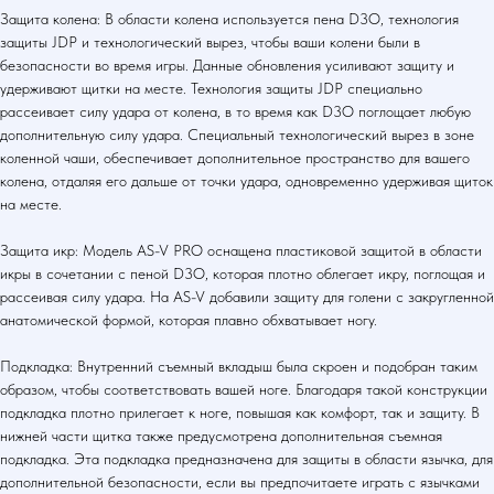
Защита колена: В области колена используется пена D3O, технология
защиты JDP и технологический вырез, чтобы ваши колени были в
безопасности во время игры. Данные обновления усиливают защиту и
удерживают щитки на месте. Технология защиты JDP специально
рассеивает силу удара от колена, в то время как D3O поглощает любую
дополнительную силу удара. Специальный технологический вырез в зоне
коленной чаши, обеспечивает дополнительное пространство для вашего
колена, отдаляя его дальше от точки удара, одновременно удерживая щиток
на месте.
Защита икр: Модель AS-V PRO оснащена пластиковой защитой в области
икры в сочетании с пеной D3O, которая плотно облегает икру, поглощая и
рассеивая силу удара. На AS-V добавили защиту для голени с закругленной
анатомической формой, которая плавно обхватывает ногу.
Подкладка: Внутренний съемный вкладыш была скроен и подобран таким
образом, чтобы соответствовать вашей ноге. Благодаря такой конструкции
подкладка плотно прилегает к ноге, повышая как комфорт, так и защиту. В
нижней части щитка также предусмотрена дополнительная съемная
подкладка. Эта подкладка предназначена для защиты в области язычка, для
дополнительной безопасности, если вы предпочитаете играть с язычками