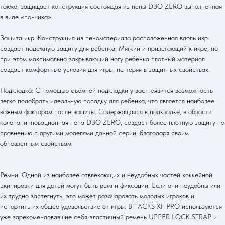
также, защищает конструкция состоящая из пены D3O ZERO выполненная
в виде «пончика».
Защита икр: Конструкция из пеноматериала расположенная вдоль икр
создает надежную защиту для ребенка. Мягкий и прилегающий к икре, но
при этом максимально закрывающий ногу ребенка плотный материал
создаст комфортные условия для игры, не теряя в защитных свойствах.
Подкладка: С помощью съемной подкладки у вас появится возможность
легко подобрать идеальную посадку для ребенка, что является наиболее
важным фактором после защиты. Содержащаяся в подкладке, в области
колена, инновационная пена D3O ZERO, создаст более плотную защиту по
сравнению с другими моделями данной серии, благодаря своим
обновленным свойствам.
Ремни: Одной из наиболее отвлекающих и неудобных частей хоккейной
экипировки для детей могут быть ремни фиксации. Если они неудобны или
их трудно застегнуть, это может разочаровать молодых игроков и
испортить их общее удовольствие от игры. В TACKS XF PRO используются
уже зарекомендовавшие себя эластичный ремень UPPER LOCK STRAP и