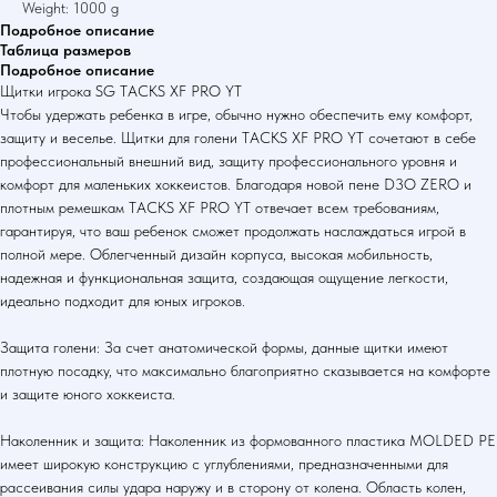
Weight: 1000 g
Подробное описание
Таблица размеров
Подробное описание
Щитки игрока SG TACKS XF PRO YT
Чтобы удержать ребенка в игре, обычно нужно обеспечить ему комфорт,
защиту и веселье. Щитки для голени TACKS XF PRO YT сочетают в себе
профессиональный внешний вид, защиту профессионального уровня и
комфорт для маленьких хоккеистов. Благодаря новой пене D3O ZERO и
плотным ремешкам TACKS XF PRO YT отвечает всем требованиям,
гарантируя, что ваш ребенок сможет продолжать наслаждаться игрой в
полной мере. Облегченный дизайн корпуса, высокая мобильность,
надежная и функциональная защита, создающая ощущение легкости,
идеально подходит для юных игроков.
Защита голени: За счет анатомической формы, данные щитки имеют
плотную посадку, что максимально благоприятно сказывается на комфорте
и защите юного хоккеиста.
Наколенник и защита: Наколенник из формованного пластика MOLDED PE
имеет широкую конструкцию с углублениями, предназначенными для
рассеивания силы удара наружу и в сторону от колена. Область колен,