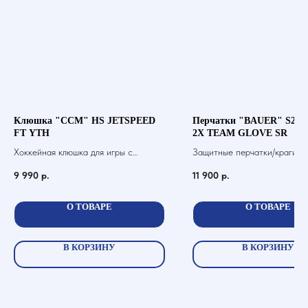
Клюшка "CCM" HS JETSPEED
Перчатки "BAUER" S20
FT YTH
2X TEAM GLOVE SR
Хоккейная клюшка для игры с
Защитные перчатки/краги дл
шайбой
хоккей с шайбой
9 990
р.
11 900
р.
О ТОВАРЕ
О ТОВАРЕ
В КОРЗИНУ
В КОРЗИНУ