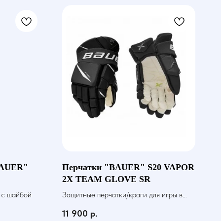
BAUER"
Перчатки "BAUER" S20 VAPOR
2X TEAM GLOVE SR
 с шайбой
Защитные перчатки/краги для игры в
хоккей с шайбой
11 900
р.