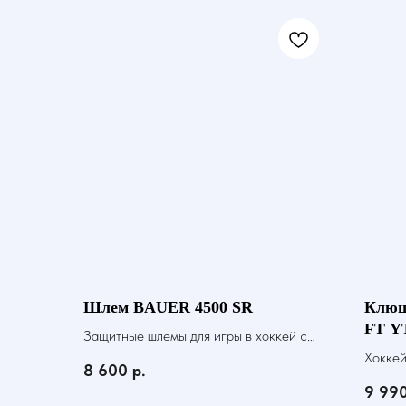
Шлем BAUER 4500 SR
Клюш
FT Y
Защитные шлемы для игры в хоккей с
шайбой
Хоккей
8 600
р.
9 99