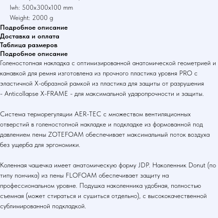
lwh: 500x300x100 mm
Weight: 2000 g
Подробное описание
Доставка и оплата
Таблица размеров
Подробное описание
Голеностопная накладка с оптимизированной анатомической геометрией и
канавкой для ремня изготовлена из прочного пластика уровня PRO с
эластичной X-образной рамкой из пластика для защиты от разрушения
- Anticollapse X-FRAME - для максимальной ударопрочности и защиты.
Система терморегуляции AER-TEC с множеством вентиляционных
отверстий в голеностопной накладке и подкладке из формованной под
давлением пены ZOTEFOAM обеспечивает максимальный поток воздуха
без ущерба для эргономики.
Коленная чашечка имеет анатомическую форму JDP. Наколенник Donut (по
типу пончика) из пены FLOFOAM обеспечивает защиту на
профессиональном уровне. Подушка наколенника удобная, полностью
съемная (может стираться и сушиться отдельно), с высококачественной
сублимированной подкладкой.