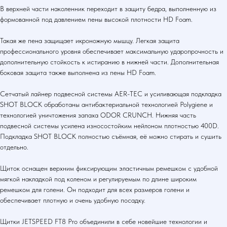
В верхней части наколенник переходит в защиту бедра, выполненную из
формованной под давлением пены высокой плотности HD Foam.
Такая же пена защищает икроножную мышцу. Легкая защита
профессионального уровня обеспечивает максимальную ударопрочность и
дополнительную стойкость к истиранию в нижней части. Дополнительная
боковая защита также выполнена из пены HD Foam.
Сетчатый лайнер подвесной системы AER-TEC и усиливающая подкладка
SHOT BLOCK обработаны антибактериальной технологией Polygiene и
технологией уничтожения запаха ODOR CRUNCH. Нижняя часть
подвесной системы усилена износостойким нейлоном плотностью 400D.
Подкладка SHOT BLOCK полностью съёмная, её можно стирать и сушить
отдельно.
Щиток оснащен верхним фиксирующим эластичным ремешком с удобной
мягкой накладкой под коленом и регулируемым по длине широким
ремешком для голени. Он подходит для всех размеров голени и
обеспечивает плотную и очень удобную посадку.
Щитки JETSPEED FT8 Pro объединили в себе новейшие технологии и