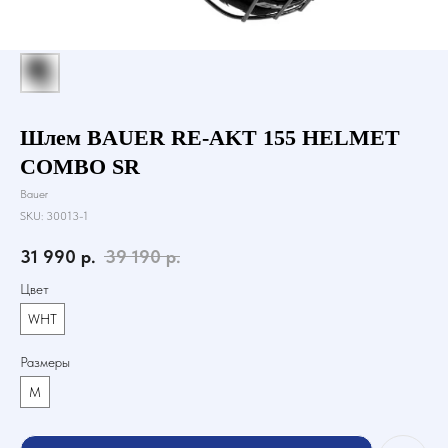
Шлем BAUER RE-AKT 155 HELMET
COMBO SR
Bauer
SKU:
30013-1
31 990
р.
39 190
р.
Цвет
WHT
Размеры
M