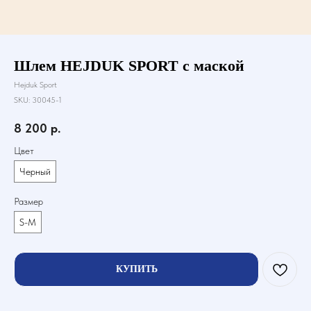
Шлем HEJDUK SPORT с маской
Hejduk Sport
SKU:
30045-1
8 200
р.
Цвет
Черный
Размер
S-M
КУПИТЬ