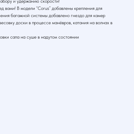
набору и удержанию скорости!
ед вами! В модели “Corus” добавлены крепления для
пления багажной системы добавлено гнездо для камер
весовку доски в процессе манёвров, катания на волнах в
овки сапа на суше в надутом состоянии