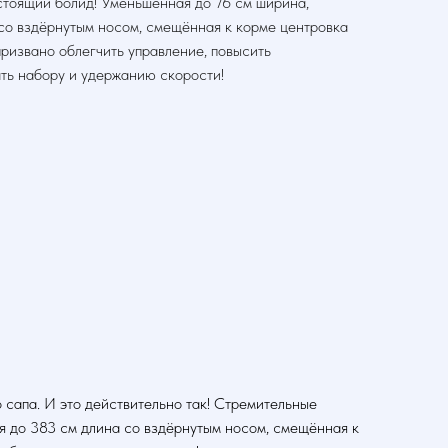
стоящий болид! Уменьшенная до 76 см ширина,
со вздёрнутым носом, смещённая к корме центровка
призвано облегчить управление, повысить
ть набору и удержанию скорости!
 сапа. И это действительно так! Стремительные
ая до 383 см длина со вздёрнутым носом, смещённая к