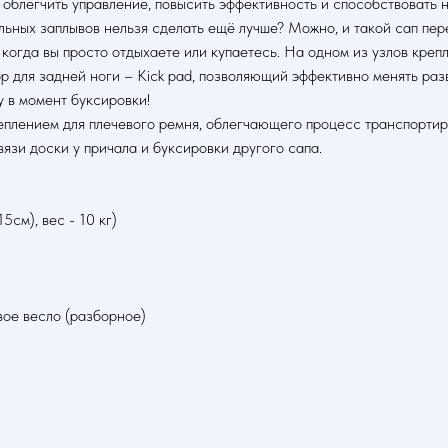
 облегчить управление, повысить эффективность и способствовать 
льных заплывов нельзя сделать ещё лучше? Можно, и такой сап пер
 когда вы просто отдыхаете или купаетесь. На одном из узлов кре
р для задней ноги – Kick pad, позволяющий эффективно менять раз
 в момент буксировки!
еплением для плечевого ремня, облегчающего процесс транспортир
язи доски у причала и буксировки другого сапа.
5см), вес - 10 кг)
ое весло (разборное)