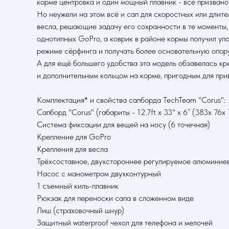
корме центровка и один мощный плавник - всё призвано
Но неужели на этом всё и сап для скоростных или длите
весла, решающие задачу его сохранности в те моменты,
однотипных GoPro, а коврик в районе кормы получил упо
режиме сёрфинга и получать более основательную опору
А для ещё большего удобства эта модель обзавелась кр
и дополнительным кольцом на корме, пригодным для прив
Комплектация* и свойства сапборда TechTeam "Corus":
Сапборд "Corus" (габариты - 12.7ft x 33" x 6” (383x 76x 1
Система фиксации для вещей на носу (6 точечная)
Крепление для GoPro
Крепления для весла
Трёхсоставное, двухстороннее регулируемое алюминиев
Насос с манометром двухконтурный
1 съемный киль-плавник
Рюкзак для переноски сапа в сложенном виде
Лиш (страховочный шнур)
Защитный waterproof чехол для телефона и мелочей