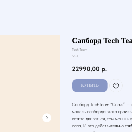
Сапборд Tech Te
Tech Team
SKU:
22990,00
р.
КУПИТЬ
Сапборд TechTeam “Corus” – 
модель сапборда этого произв
хотите двигаться, тем меньши
сапа. И это действительно так