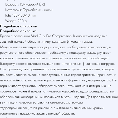
Возраст: Юниорский (JR)
Категория: Термобелье - носки
lwh: 100x100x10 mm
Weight: 200 g
Подробное описание
Подробное описание
Брюки с раковиной Mad Guy Pro Compression Jr,юношеская модель с
защитой паховой области и липучками для фиксации гамаш.
Модель имеет плотную посадку и создает необходимую компрессию, в
результате чего обеспечивает необходимую поддержку мышц, улучшает
кровоток, снижает усталость и повышает выносливость, способствует
быстрому восстановлению мышц после интенсивных физических нагрузок.
При производстве применяется современная трикотажная ткань, которая
придает изделию высокие эксплуатационные характеристики, прочность и
износостойкость, материал хорошо держит форму и не деформируется. Не
ограничивает движений, обладает высокой стойкостью к истиранию, не
травмирует кожный покров, отличается хорошей воздухопроницаемостью,
обеспечивая комфортный микроклимат внутри изделия. Для дополнительной
вентиляции имеются вставки из сетчатого материала.
Ударопрочная защитная раковина с мягкими силиконовыми краями
гарантирует надежную защиту паховой области.