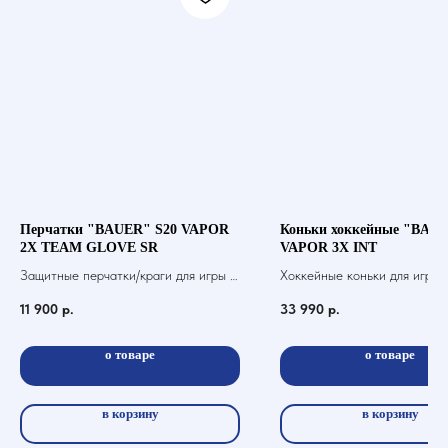
Перчатки "BAUER" S20 VAPOR
Коньки хоккейные "BAUE
2X TEAM GLOVE SR
VAPOR 3X INT
Защитные перчатки/краги для игры в
Хоккейные коньки для игры 
хоккей с шайбой
11 900
р.
33 990
р.
о товаре
о товаре
в корзину
в корзину