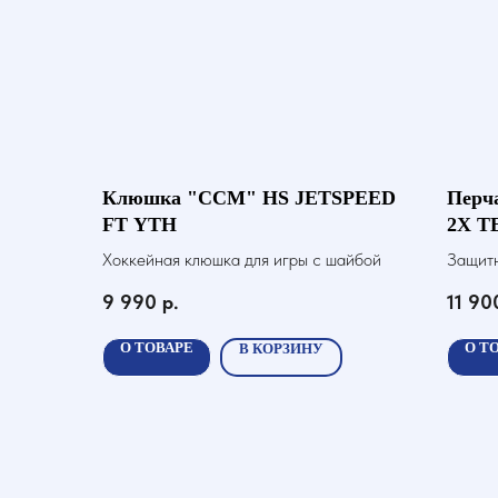
Клюшка "CCM" HS JETSPEED
Перч
FT YTH
2X T
Хоккейная клюшка для игры с шайбой
Защитн
хоккей
9 990
р.
11 90
О ТОВАРЕ
О Т
В КОРЗИНУ