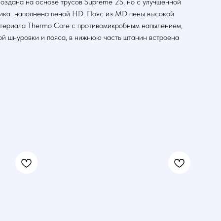
создана на основе трусов Supreme 2S, но с улучшенной
ника наполнена пеной HD. Пояс из MD пены высокой
атериала Thermo Core с противомикробным напылением,
кой шнуровки и пояса, в нижнюю часть штанин встроена