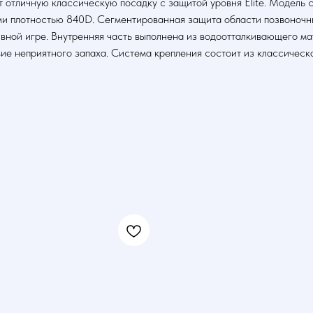
т отличную классическую посадку с защитой уровня Elite. Модель 
ами плотностью 840D. Сегментированная защита области позвоноч
вной игре. Внутренняя часть выполнена из водоотталкивающего м
твие неприятного запаха. Система крепления состоит из классичес