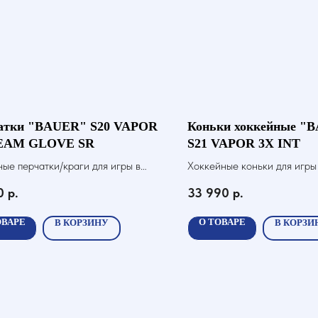
атки "BAUER" S20 VAPOR
Коньки хоккейные "
EAM GLOVE SR
S21 VAPOR 3X INT
ые перчатки/краги для игры в
Хоккейные коньки для игры
 с шайбой
0
р.
33 990
р.
ОВАРЕ
О ТОВАРЕ
В КОРЗИНУ
В КОРЗИ