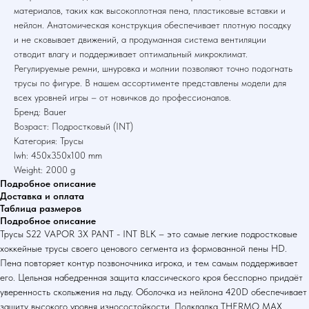
материалов, таких как высокоплотная пена, пластиковые вставки и
нейлон. Анатомическая конструкция обеспечивает плотную посадку
и не сковывает движений, а продуманная система вентиляции
отводит влагу и поддерживает оптимальный микроклимат.
Регулируемые ремни, шнуровка и молнии позволяют точно подогнать
трусы по фигуре. В нашем ассортименте представлены модели для
всех уровней игры – от новичков до профессионалов.
Бренд: Bauer
Возраст: Подростковый (INT)
Категория: Трусы
lwh: 450x350x100 mm
Weight: 2000 g
Подробное описание
Доставка и оплата
Таблица размеров
Подробное описание
Трусы S22 VAPOR 3X PANT - INT BLK – это самые легкие подростковые
хоккейные трусы своего ценового сегмента из формованной пены HD.
Пена повторяет контур позвоночника игрока, и тем самым поддерживает
его. Цельная набедренная защита классического кроя бесспорно придаёт
уверенность скольжения на льду. Оболочка из нейлона 420D обеспечивает
защиту высокого уровня износостойкости. Подкладка THERMO MAX