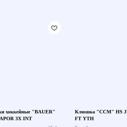
ки хоккейные "BAUER"
Клюшка "CCM" HS 
VAPOR 3X INT
FT YTH