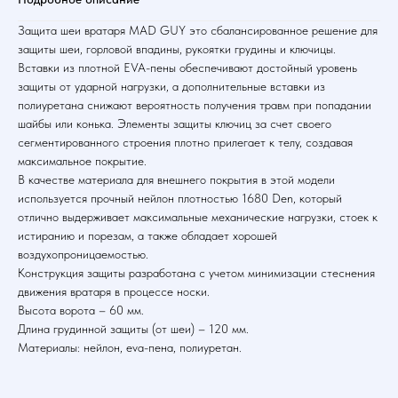
Защита шеи вратаря MAD GUY это сбалансированное решение для
защиты шеи, горловой впадины, рукоятки грудины и ключицы.
Вставки из плотной EVA-пены обеспечивают достойный уровень
защиты от ударной нагрузки, а дополнительные вставки из
полиуретана снижают вероятность получения травм при попадании
шайбы или конька. Элементы защиты ключиц за счет своего
сегментированного строения плотно прилегает к телу, создавая
максимальное покрытие.
В качестве материала для внешнего покрытия в этой модели
используется прочный нейлон плотностью 1680 Den, который
отлично выдерживает максимальные механические нагрузки, стоек к
истиранию и порезам, а также обладает хорошей
воздухопроницаемостью.
Конструкция защиты разработана с учетом минимизации стеснения
движения вратаря в процессе носки.
Высота ворота – 60 мм.
Длина грудинной защиты (от шеи) – 120 мм.
Материалы: нейлон, eva-пена, полиуретан.