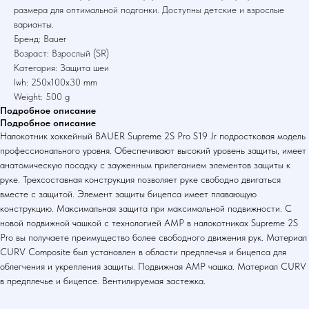
размера для оптимальной подгонки. Доступны детские и взрослые
варианты.
Бренд: Bauer
Возраст: Взрослый (SR)
Категория: Защита шеи
lwh: 250x100x30 mm
Weight: 500 g
Подробное описание
Подробное описание
Налокотник хоккейный BAUER Supreme 2S Pro S19 Jr подростковая модель
профессионального уровня. Обеспечивают высокий уровень защиты, имеет
анатомическую посадку с зауженным прилеганием элементов защиты к
руке. Трехсоставная конструкция позволяет руке свободно двигаться
вместе с защитой. Элемент защиты бицепса имеет плавающую
конструкцию. Максимальная защита при максимальной подвижности. С
новой подвижной чашкой c технологией AMP в налокотниках Supreme 2S
Pro вы получаете преимущество более свободного движения рук. Материал
CURV Composite был установлен в области предплечья и бицепса для
облегчения и укрепления защиты. Подвижная AMP чашка. Материал CURV
в предплечье и бицепсе. Вентилируемая застежка.