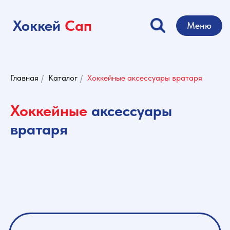
Хоккей
Сап
Меню
Главная
/
Каталог
/
Хоккейные аксессуары вратаря
Хоккейные
аксессуары
вратаря
Аксессуары вратаря: защита колена вратаря,
защита шеи вратаря, пояс для гамаш,
ракушки, бандажи , подтяжки и многое
другое