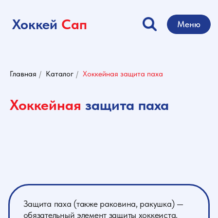
Хоккей
Сап
Меню
Главная
/
Каталог
/
Хоккейная защита паха
Хоккейная
защита паха
Защита паха (также раковина, ракушка) —
обязательный элемент защиты хоккеиста.
Представляет собой пластиковую или
стальную раковину специальной формы.
Предназначена для защиты паховой области
от травм. В зависимости от конструкции
закрепляется с помощью специальных
ремешков или встраивается в специальные
шорты, надеваемые под защитные трусы, в
зависимости от размера. Также существует