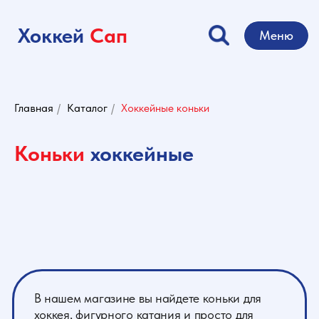
Хоккей
Сап
Меню
Главная
/
Каталог
/
Хоккейные коньки
Коньки
хоккейные
В нашем магазине вы найдете коньки для
хоккея, фигурного катания и просто для
активного отдыха на льду. Мы предлагаем
коньки разных размеров, моделей и ценовых
категорий.