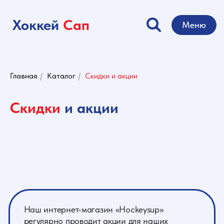
Хоккей
Сап
Меню
Главная
/
Каталог
/
Скидки и акции
Скидки
и акции
Наш интернет-магазин «Hockeysup»
регулярно проводит акции для наших
клиентов. Регистрируйтесь в личном
кабинете на сайте и получайте выгодные
скидки и предложения. Подписывайтесь на
наши группы ВКонтакте и Инстаграм.
Действует постоянная акция - при заказе от
5000 рублей - бесплатная доставка.