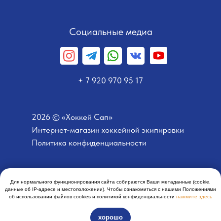
Социальные медиа
+ 7 920 970 95 17
2026 © «Хоккей Сап»
Интернет-магазин хоккейной экипировки
Политика конфиденциальности
Для нормального функционирования сайта собираются Ваши метаданные (cookie,
Разработано Добрычевым
данные об IP-адресе и местоположении). Чтобы ознакомиться с нашими Положениями
об использовании файлов cookies и политикой конфиденциальности
нажмите здесь
хорошо