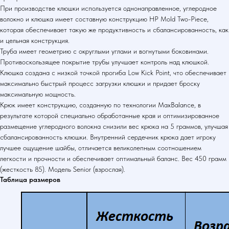
При производстве клюшки используется однонаправленное, углеродное
волокно и клюшка имеет составную конструкцию HP Mold Two-Piece,
которая обеспечивает такую же продуктивность и сбалансированность, как
и цельная конструкция.
Труба имеет геометрию с округлыми углами и вогнутыми боковинами.
Противоскользящее покрытие трубы улучшает контроль над клюшкой.
Клюшка создана с низкой точкой прогиба Low Kick Point, что обеспечивает
максимально быстрый процесс загрузки клюшки и придает броску
максимальную мощность.
Крюк имеет конструкцию, созданную по технологии MaxBalance, в
результате которой специально обработанные края и оптимизированное
размещение углеродного волокна снизили вес крюка на 5 граммов, улучшая
сбалансированность клюшки. Внутренний сердечник крюка дает игроку
лучшее ощущение шайбы, отличается великолепным соотношением
легкости и прочности и обеспечивает оптимальный баланс. Вес 450 грамм
(жесткость 85). Модель Senior (взрослая).
Таблица размеров