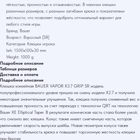
лёгкостью, прочностью и отзывчивостью. В наличии клюшки
различных размеров, с разными загибами крюка и показателями
жёсткости, что позволяет подобрать оптимальный вариант для
любого стиля игры.
Бренд: Bauer
Возраст: Взрослый (SR)
Категория: Клюшки игрока
lwh: 1500x100x30 mm
Weight: 1000 g
Подробное описание
Таблица размеров
Доставка и оплата
Подробное описание
Клюшка хоккейная BAUER VAPOR X3.7 GRIP SR модель
полупрофессионального уровня пришла на смену модели X2.7 и получила
некоторые значительные улучшения. Так, клюшка получила сниженный вес и
повышенную прочность за счет перехода с технологии QRT на технологию
Bauer XE Elliptical Taper. В результате коническая часть стала более узкой,
что снизило вес клюшки. Конус также имеет смягченную часть, которая
увеличивает скорость выпуска шайбы. Новая геометрия конуса также
улучшает стабильность крюка и повышает торсионную жесткость клюшки
при броске.