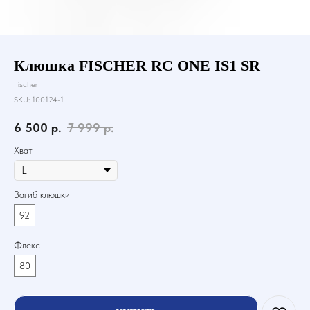
Клюшка FISCHER RC ONE IS1 SR
Fischer
SKU:
100124-1
6 500
р.
7 999
р.
Хват
Загиб клюшки
92
Флекс
80