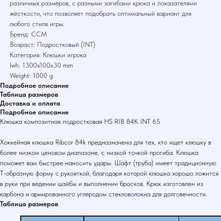
различных размеров, с разными загибами крюка и показателями
жёсткости, что позволяет подобрать оптимальный вариант для
любого стиля игры.
Бренд: CCM
Возраст: Подростковый (INT)
Категория: Клюшки игрока
lwh: 1300x100x30 mm
Weight: 1000 g
Подробное описание
Таблица размеров
Доставка и оплата
Подробное описание
Клюшка композитная подростковая HS RIB 84K INT 65
Хоккейная клюшка Ribcor 84k предназначена для тех, кто ищет клюшку в
более низком ценовом диапазоне, с низкой точкой прогиба. Клюшка
поможет вам быстрее наносить удары. Шафт (труба) имеет традиционную
Т-образную форму с рукояткой, благодаря которой клюшка хорошо ложится
в руки при ведении шайбы и выполнении бросков. Крюк изготовлен из
карбона и армированного углеродом стекловолокна для долговечности.
Таблица размеров