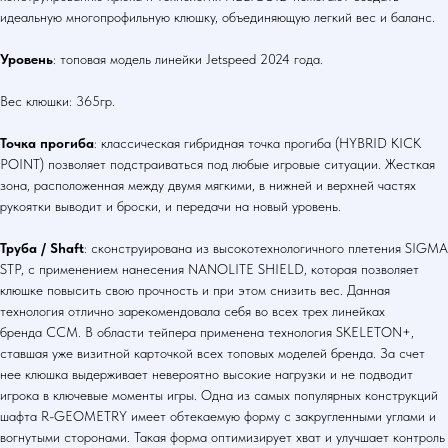
идеальную многопрофильную клюшку, объединяющую легкий вес и баланс.
Уровень
: топовая модель линейки Jetspeed 2024 года.
Вес клюшки: 365гр.
Точка прогиба
: классическая гибридная точка прогиба (HYBRID KICK
POINT) позволяет подстраиваться под любые игровые ситуации. Жесткая
зона, расположенная между двумя мягкими, в нижней и верхней частях
рукоятки выводит и броски, и передачи на новый уровень.
Труба / Shaft
: сконструирована из высокотехнологичного плетения SIGMA
STP, с применением нанесения NANOLITE SHIELD, которая позволяет
клюшке повысить свою прочность и при этом снизить вес. Данная
технология отлично зарекомендовала себя во всех трех линейках
бренда CCM. В области тейпера применена технология SKELETON+,
ставшая уже визитной карточкой всех топовых моделей бренда. За счет
нее клюшка выдерживает невероятно высокие нагрузки и не подводит
игрока в ключевые моменты игры. Одна из самых популярных конструкций
шафта R-GEOMETRY имеет обтекаемую форму с закругленными углами и
вогнутыми сторонами. Такая форма оптимизирует хват и улучшает контроль