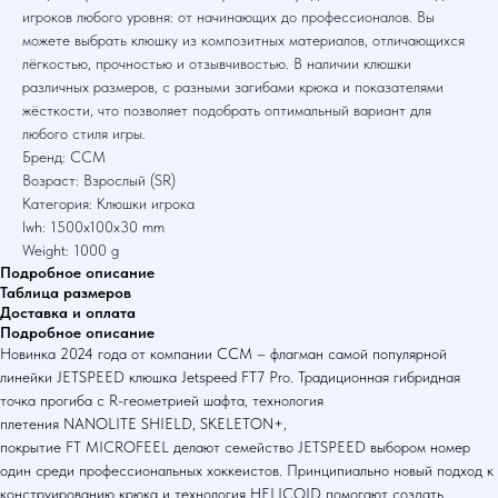
игроков любого уровня: от начинающих до профессионалов. Вы
можете выбрать клюшку из композитных материалов, отличающихся
лёгкостью, прочностью и отзывчивостью. В наличии клюшки
различных размеров, с разными загибами крюка и показателями
жёсткости, что позволяет подобрать оптимальный вариант для
любого стиля игры.
Бренд: CCM
Возраст: Взрослый (SR)
Категория: Клюшки игрока
lwh: 1500x100x30 mm
Weight: 1000 g
Подробное описание
Таблица размеров
Доставка и оплата
Подробное описание
Новинка 2024 года от компании CCM – флагман самой популярной
линейки JETSPEED клюшка Jetspeed FT7 Pro. Традиционная гибридная
точка прогиба c R-геометрией шафта, технология
плетения NANOLITE SHIELD, SKELETON+,
покрытие FT MICROFEEL делают семейство JETSPEED выбором номер
один среди профессиональных хоккеистов. Принципиально новый подход к
конструированию крюка и технология HELICOID помогают создать