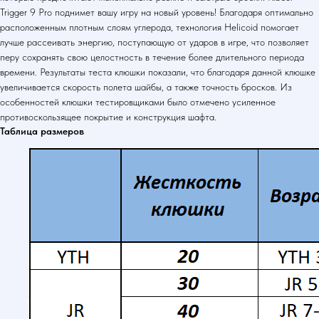
Trigger 9 Pro поднимет вашу игру на новый уровень! Благодаря оптимально
расположенным плотным слоям углерода, технология Helicoid помогает
лучше рассеивать энергию, поступающую от ударов в игре, что позволяет
перу сохранять свою целостность в течение более длительного периода
времени. Результаты теста клюшки показали, что благодаря данной клюшке
увеличивается скорость полета шайбы, а также точность бросков. Из
особенностей клюшки тестировщиками было отмечено усиленное
противоскользящее покрытие и конструкция шафта.
Таблица размеров