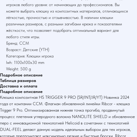
игроков любого уровня: от начинающих до профессионалов. Вы
можете выбрать клюшку из композитных материалов, отличающихся
лёгкостью, прочностью и отзывчивостью. В наличии клюшки
различных размеров, с разными загибами крюка и показателями
жёсткости, что позволяет подобрать оптимальный вариант для
любого стиля игры.
Бренд: CCM
Возраст: Детские (YTH)
Категория: Клюшки игрока
lwh: 1100x100x30 mm
Weight: 500 g
Подробное описание
Таблица размеров
Доставка и оплата
Подробное описание
Клюшка композитная HS TRIGGER 9 PRO (SR/INT/JR/YT) Новинка 2024
года от компании CCM. Флагман обновленной линейки Ribcor - клюшка
Trigger 9 Pro. Оптимизированная нижняя точка прогиба, продвинутый
процесс плетения углеродного волокна NANOLITE SHIELD и обновленное
перо с инновационной технологией Helicoid в сочетании с технологией
DUAL-FEEL делают данную модель идеальным выбором для тех игроков,
которые предпочитают максимально резкие и быстрые броски. Ribcor