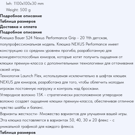
lwh: 1100x100x30 mm
Weight: 500 g
Подробное описание
Таблица размеров
Доставка и оплата
Подробное описание
Клюшка Bauer S24 Nexus Performance Grip - 20 Yth детская,
полупрофессиональная модель. Клюшка NEXUS Performance имеет
конструкцию со средним уровнем прогиба, разработанную для
конкурентоспособных юниоров, которые хотят получить ощущения от
клюшки премиум-класса с дополнительными технологиями для оттачивания
своей игры.
Технология Launch Flex, используемая исключительно в шафтах клюшек
NEXUS для юниоров, разработана для того, чтобы облегчить молодым
игрокам постоянную нагрузку и контроль над бросками.
Углеродное волокно 15K - стратегически расположенное углеродное
волокно создает ощущение клюшки премиум-класса, обеспечивая отличное
чувство шайбы и баланс.
Варианты жесткости- Множество вариантов для улучшения вашей игры.
Эта клюшка поставляется в вариантах 50, 40, 30 и 20 флекс - с
уникальной графикой для каждого флекса.
Таблица размеров