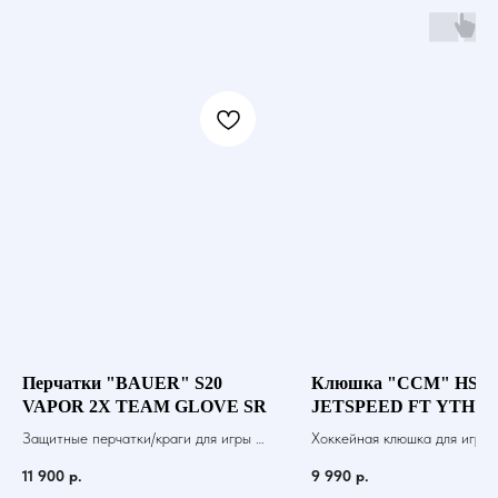
Перчатки "BAUER" S20
Клюшка "CCM" HS
VAPOR 2X TEAM GLOVE SR
JETSPEED FT YTH
Защитные перчатки/краги для игры в
Хоккейная клюшка для игры 
хоккей с шайбой
шайбой
11 900
р.
9 990
р.