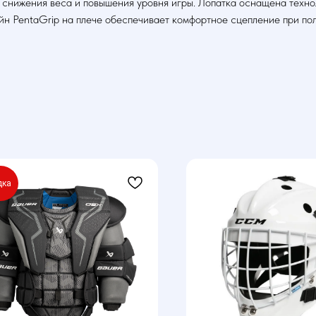
нижения веса и повышения уровня игры. Лопатка оснащена технол
йн PentaGrip на плече обеспечивает комфортное сцепление при по
дка