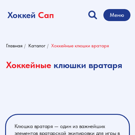
Хоккей
Сап
Меню
Главная
/
Каталог
/
Хоккейные клюшки вратаря
Хоккейные
клюшки вратаря
Клюшка вратаря — один из важнейших
элементов вратарской экипировки для игры в
хоккей. Она является основным
инструментом отражения атаки, поэтому от
ее выбора зависит успешность игры. Важно
знать, что именно вратарская клюшка
подбирается под стойку спортсмена, а не
стойка приспосабливается к клюшке. Это
ключевой определяющий момент при выборе
спортивного снаряда.