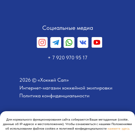
Социальные медиа
+ 7 920 970 95 17
2026 © «Хоккей Сап»
Интернет-магазин хоккейной экипировки
Политика конфиденциальности
Для нормального функционирования сайта собираются Ваши метаданные (cookie,
Разработано Добрычевым
данные об IP-адресе и местоположении). Чтобы ознакомиться с нашими Положениями
об использовании файлов cookies и политикой конфиденциальности
нажмите здесь