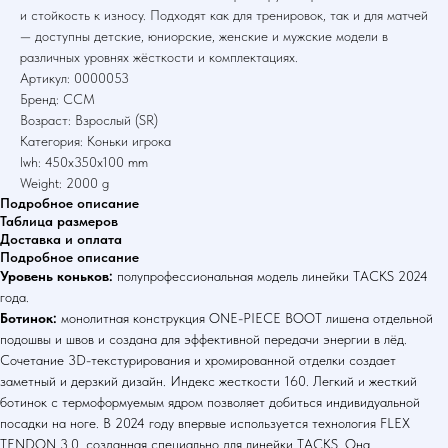
и стойкость к износу. Подходят как для тренировок, так и для матчей
— доступны детские, юниорские, женские и мужские модели в
различных уровнях жёсткости и комплектациях.
Артикул: 0000053
Бренд: CCM
Возраст: Взрослый (SR)
Категория: Коньки игрока
lwh: 450x350x100 mm
Weight: 2000 g
Подробное описание
Таблица размеров
Доставка и оплата
Подробное описание
Уровень коньков:
полупрофессиональная модель линейки TACKS 2024
года.
Ботинок:
монолитная конструкция ONE-PIECE BOOT лишена отдельной
подошвы и швов и создана для эффективной передачи энергии в лёд.
Сочетание 3D-текстурирования и хромированной отделки создает
заметный и дерзкий дизайн. Индекс жесткости 160. Легкий и жесткий
ботинок с термоформуемым ядром позволяет добиться индивидуальной
посадки на ноге. В 2024 году впервые используется технология FLEX
TENDON 3.0, созданная специально для линейки TACKS. Она