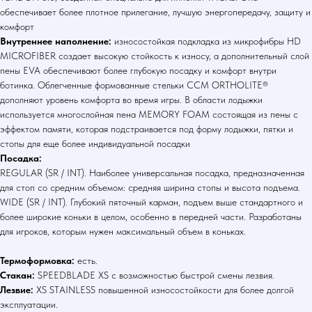
обеспечивает более плотное прилегание, лучшую энергопередачу, защиту и
комфорт
Внутреннее наполнение:
износостойкая подкладка из микрофибры HD
MICROFIBER создает высокую стойкость к износу, а дополнительный слой
пены EVA обеспечивают более глубокую посадку и комфорт внутри
ботинка. Облегченные формованные стельки CCM ORTHOLITE®
дополняют уровень комфорта во время игры. В области лодыжки
используется многослойная пена MEMORY FOAM состоящая из пены с
эффектом памяти, которая подстраивается под форму лодыжки, пятки и
стопы для еще более индивидуальной посадки
Посадка:
REGULAR (SR / INT). Наиболее универсальная посадка, предназначенная
для стоп со средним объемом: средняя ширина стопы и высота подъема.
WIDE (SR / INT). Глубокий пяточный карман, подъем выше стандартного и
более широкие коньки в целом, особенно в передней части. Разработаны
для игроков, которым нужен максимальный объем в коньках.
Термоформовка:
есть.
Стакан:
SPEEDBLADE XS с возможностью быстрой смены лезвия.
Лезвие:
XS STAINLESS повышенной износостойкости для более долгой
эксплуатации.