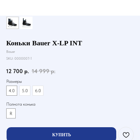
Коньки Bauer X-LP INT
Bauer
SKU:
0000007-1
12 700
р.
14 999
р.
Размеры
4.0
5.0
6.0
Полнота конька
R
КУПИТЬ