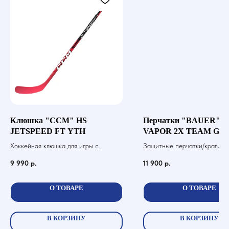
Клюшка "CCM" HS
Перчатки "BAUER" S
JETSPEED FT YTH
VAPOR 2X TEAM GL
Хоккейная клюшка для игры с
Защитные перчатки/краги дл
шайбой
хоккей с шайбой
9 990
р.
11 900
р.
О ТОВАРЕ
О ТОВАРЕ
В КОРЗИНУ
В КОРЗИНУ