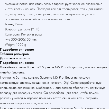
высококачественная сталь лезвия гарантирует хорошее скольжение
и стойкость к износу. Подходят как для тренировок, так и для матчей
— доступны детские, юниорские, женские и мужские модели в
различных уровнях жёсткости и комплектациях.
Бренд: Bauer
Возраст: Детские (YTH)
Категория: Коньки игрока
lwh: 300x200x100 mm
Weight: 1000 g
Подробное описание
Таблица размеров
Доставка и оплата
Подробное описание
Хоккейные коньки Bauer S22 Supreme M5 Pro Yth детская, топовая модель
линейки Supreme.
Начиная с ботинка коньков Supreme M5 Pro, Bauer использует
композитную систему соединения четверти Digi-Comp разработанную
специально для юных конькобежцев, и она должен обеспечить наилучшую
посадку для молодых игроков. Он разработан для того, чтобы помочь
развить у молодых игроков привычку кататься на коньках и получать
максимум энергии от каждого шага.
Еще одним новым дополнением к конькам Supreme M5 Pro станет гибкая