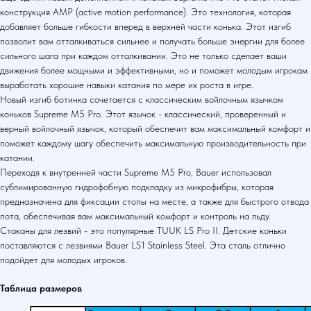
конструкция AMP (active motion performance). Это технология, которая
добавляет больше гибкости вперед в верхней части конька. Этот изгиб
позволит вам отталкиваться сильнее и получать больше энергии для более
сильного шага при каждом отталкивании. Это не только сделает ваши
движения более мощными и эффективными, но и поможет молодым игрокам
выработать хорошие навыки катания по мере их роста в игре.
Новый изгиб ботинка сочетается с классическим войлочным язычком
коньков Supreme M5 Pro. Этот язычок - классический, проверенный и
верный войлочный язычок, который обеспечит вам максимальный комфорт и
поможет каждому шагу обеспечить максимальную производительность при
катании.
Переходя к внутренней части Supreme M5 Pro, Bauer использовал
сублимированную гидрофобную подкладку из микрофибры, которая
предназначена для фиксации стопы на месте, а также для быстрого отвода
пота, обеспечивая вам максимальный комфорт и контроль на льду.
Стаканы для лезвий - это популярные TUUK LS Pro II. Детские коньки
поставляются с лезвиями Bauer LS1 Stainless Steel. Эта сталь отлично
подойдет для молодых игроков.
Таблица размеров