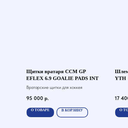
Щитки вратаря CCM GP
Шлем
EFLEX 6.9 GOALIE PADS INT
YTH
Вратарские щитки для хоккея
95 000
р.
17 40
О ТОВАРЕ
О Т
В КОРЗИНУ