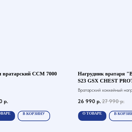
 вратарский ССМ 7000
Нагрудник вратаря 
S23 GSX CHEST PR
JR
Вратарский хоккейный наг
0
р.
26 990
р.
27 990
р.
ОВАРЕ
О ТОВАРЕ
В КОРЗИНУ
В КОРЗИ