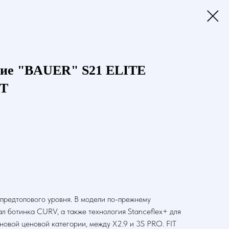
кие "BAUER" S21 ELITE
NT
предтопового уровня. В модели по-прежнему
л ботинка CURV, а также технология Stanceflex+ для
 новой ценовой категории, между X2.9 и 3S PRO. FIT