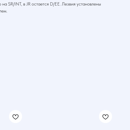
 на SR/INT, в JR остается D/EE. Лезвия установлены
лем.