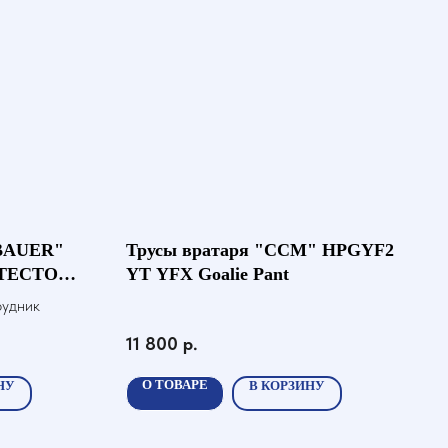
"BAUER"
Трусы вратаря "CCM" HPGYF2
OTECTOR
YT YFX Goalie Pant
рудник
11 800
р.
О ТОВАРЕ
НУ
В КОРЗИНУ