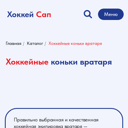
Хоккей
Сап
Меню
Главная
/
Каталог
/
Хоккейные коньки вратаря
Хоккейные
коньки вратаря
Правильно выбранная и качественная
хоккейная экипировка вратаря —
немаловажный аспект в достижении
результатов на льду. Вратарские коньки для
хоккея обеспечивают не только устойчивость
на льду и удобство маневров в воротах, но и
надежную защиту от получения повреждений,
когда другие игроки наносят мощные броски
по воротам.