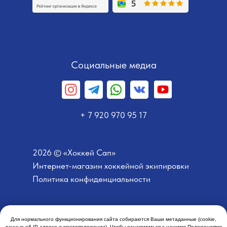
Социальные медиа
+ 7 920 970 95 17
2026 © «Хоккей Сап»
Интернет-магазин хоккейной экипировки
Политика конфиденциальности
Для нормального функционирования сайта собираются Ваши метаданные (cookie,
Разработано Добрычевым
данные об IP-адресе и местоположении). Чтобы ознакомиться с нашими Положениями